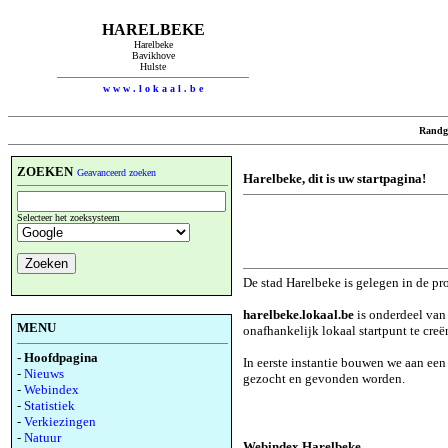
HARELBEKE
Harelbeke
Bavikhove
Hulste
w w w . l o k a a l . b e
Randg
ZOEKEN
Geavanceerd zoeken
Harelbeke, dit is uw startpagina!
Selecteer het zoeksysteem
De stad Harelbeke is gelegen in de pr
harelbeke.lokaal.be
is onderdeel van
MENU
onafhankelijk lokaal startpunt te creë
- Hoofdpagina
In eerste instantie bouwen we aan ee
-
Nieuws
gezocht en gevonden worden.
-
Webindex
-
Statistiek
-
Verkiezingen
-
Natuur
Webindex Harelbeke