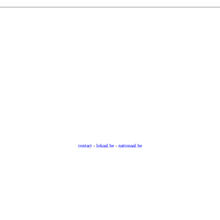
contact
-
lokaal.be
-
nationaal.be