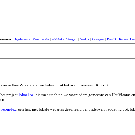
emeenten:
|
Ingelmunster
|
Oostrozebeke
|
Wielsbeke
|
Waregem
|
Deerlijk
|
Zwevegem
|
Kortrijk
|
Kuurne
|
Len
ovincie West-Vlaanderen en behoort tot het arrondissement Kortrijk.
 het project
lokaal.be
, hiermee trachten we voor iedere gemeente van Het Vlaams e
ren.
n
webindex
, een lijst met lokale websites gesorteerd per onderwerp, zodat nu ook l