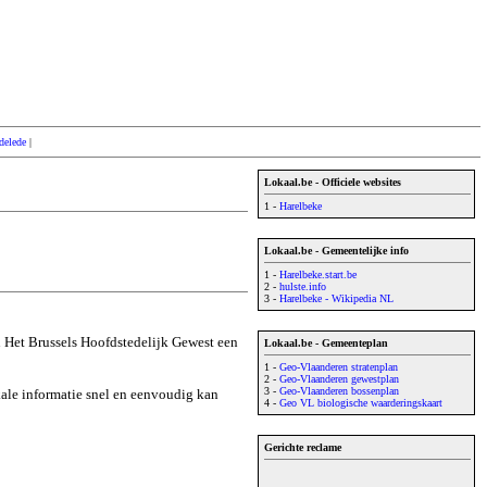
delede
|
Lokaal.be - Officiele websites
1 -
Harelbeke
Lokaal.be - Gemeentelijke info
1 -
Harelbeke.start.be
2 -
hulste.info
3 -
Harelbeke - Wikipedia NL
n Het Brussels Hoofdstedelijk Gewest een
Lokaal.be - Gemeenteplan
1 -
Geo-Vlaanderen stratenplan
2 -
Geo-Vlaanderen gewestplan
3 -
Geo-Vlaanderen bossenplan
okale informatie snel en eenvoudig kan
4 -
Geo VL biologische waarderingskaart
Gerichte reclame